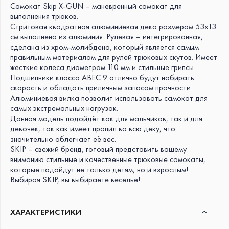
ДИАМЕТР КОЛЁС
Самокат Skip X-GUN – манёвренный самокат для
выносливости, позволяя
выполнения трюков.
110 мм
использовать её для
Стритовая квадратная алюминиевая дека размером 53x13
экстремальных нагрузок.
КЛАСС ПОДШИПНИКОВ
см выполнена из алюминия. Рулевая – интегрированная,
сделана из хром-молибдена, который является самым
ABEC 9
правильным материалом для рулей трюковых скутов. Имеет
Вилка смещена вперёд
жёсткие колёса диаметром 110 мм и стильные грипсы.
ВЕС САМОКАТА
относительно штока на 10 мм,
Подшипники класса ABEC 9 отлично будут набирать
3,73 кг
что расширяет базу у этого
скорость и обладать приличным запасом прочности.
самоката, добавляя
Алюминиевая вилка позволит использовать самокат для
стабильности и снижая износ
самых экстремальных нагрузок.
перьев. Положительный оффсет
Данная модель подойдёт как для мальчиков, так и для
облегчает выполнение таких
девочек, так как имеет пропил во всю деку, что
трюков как, например,
футджем
.
значительно облегчает её вес.
Отрицательный оффсет можно
SKIP – свежий бренд, готовый представить вашему
получить, развернув вилку на
вниманию стильные и качественные трюковые самокаты,
которые подойдут не только детям, но и взрослым!
180°.
Выбирая SKIP, вы выбираете веселье!
Гибкий ножной тормоз на
заднем колесе – это
ХАРАКТЕРИСТИКИ
необходимый элемент