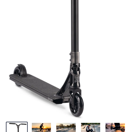
катать стрит, и покорять парк.
10
ВЫСОТА РУЛЯ ОТ ПОЛА
Колёса с спицованными
металлическими дисками –
84 см
классика, которая идеально
ДОПУСТИМАЯ НАГРУЗКА
подходит для экстремальной
езды. Они лёгкие и надёжные.
100 кг
ЖЕСТКОСТЬ КОЛЁС
На колёсах этой модели
88A
самоката используются
подшипники класса ABEC 9.
ТИП КОМПРЕССИИ
Высокоточные и топовые, эти
HIC
подшипники превосходно
держат накат, отлично
РУЛЕВАЯ КОЛОНКА
набирают скорость и обладают
Интегрированная
приличным запасом прочности.
МАТЕРИАЛ ДЕКИ
Алюминий
Жёсткость колёс определяется
твёрдостью полиуретана. Чем
ВЫСОТА РУЛЯ КАК ЗАПЧАСТИ