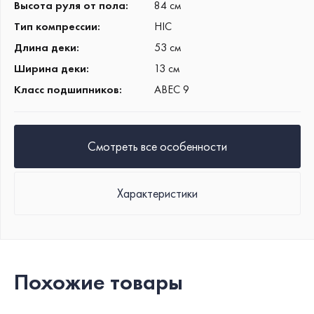
Высота руля от пола
:
84 см
безопасности, он есть на
каждой модели.
Тип компрессии
:
HIC
Длина деки
:
53 см
Ширина деки
:
13 см
Класс подшипников
:
ABEC 9
Смотреть все особенности
Характеристики
Похожие товары