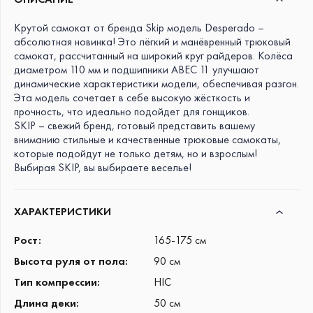
ЖЕСТКОСТЬ КОЛЁС
необходимый элемент
безопасности, он есть на
Крутой самокат от бренда Skip модель Desperado –
88A
абсолютная новинка! Это лёгкий и манёвренный трюковый
каждой модели.
ТИП КОМПРЕССИИ
самокат, рассчитанный на широкий круг райдеров. Колёса
диаметром 110 мм и подшипники ABEC 11 улучшают
HIC
динамические характеристики модели, обеспечивая разгон.
Эта модель сочетает в себе высокую жёсткость и
РУЛЕВАЯ КОЛОНКА
прочность, что идеально подойдет для гонщиков.
Интегрированная
SKIP – свежий бренд, готовый представить вашему
вниманию стильные и качественные трюковые самокаты,
МАТЕРИАЛ ДЕКИ
которые подойдут не только детям, но и взрослым!
Алюминий
Выбирая SKIP, вы выбираете веселье!
ВЫСОТА РУЛЯ КАК ЗАПЧАСТИ
66 см
ХАРАКТЕРИСТИКИ
МАТЕРИАЛ РУЛЯ
Рост
:
165-175 см
Хром-молибден
Высота руля от пола
:
90 см
Тип компрессии
:
HIC
МАТЕРИАЛ ВИЛКИ
Алюминий
Длина деки
:
50 см