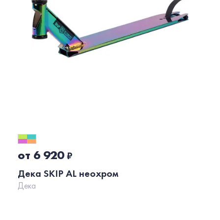
от 6 920
₽
Дека SKIP AL неохром
Дека