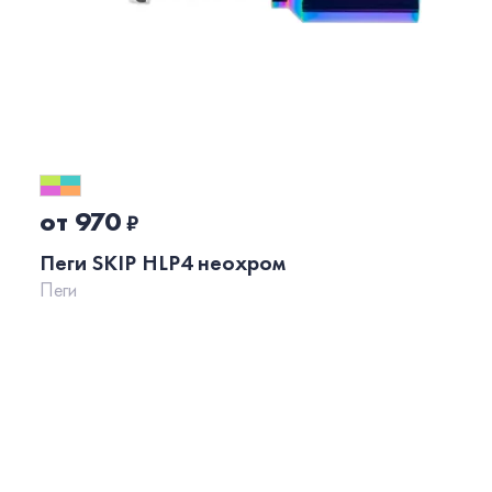
от 970
₽
Пеги SKIP HLP4 неохром
Пеги