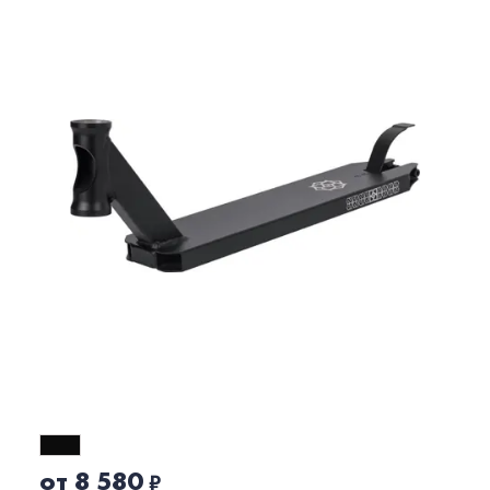
от 8 580
₽