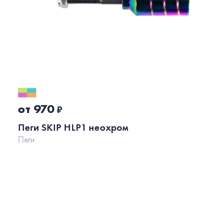
от 970
₽
Пеги SKIP HLP1 неохром
Пеги