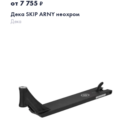
от 7 755
₽
Дека SKIP ARNY неохром
Дека