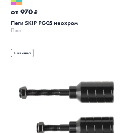
от 970
₽
Пеги SKIP PG05 неохром
Пеги
Новинка