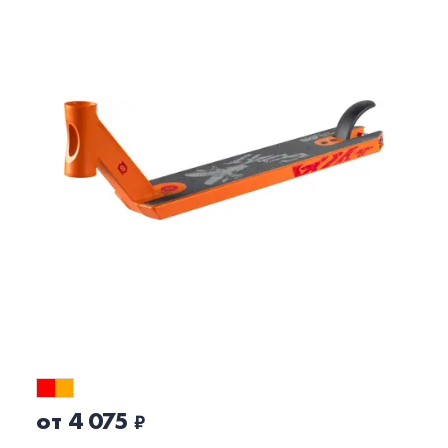
от 4 075
₽