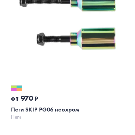
от 970
₽
Пеги SKIP PG06 неохром
Пеги