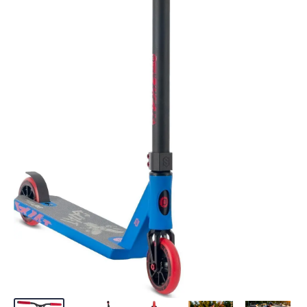
манёвренность и накатистость.
90 дней
С такими колёсами можно и
катать стрит, и покорять парк.
ВЕС
10
Колёса с спицованными
ВЫСОТА РУЛЯ ОТ ПОЛА
металлическими дисками –
классика, которая идеально
88 см
подходит для экстремальной
ДОПУСТИМАЯ НАГРУЗКА
езды. Они лёгкие и надёжные.
100 кг
На колёсах этой модели
ЖЕСТКОСТЬ КОЛЁС
самоката используются
88A
подшипники класса ABEC 11.
Наиболее высокоточные и
ТИП КОМПРЕССИИ
топовые, эти подшипники лучше
HIC
прочих держат накат, отлично
набирают скорость и обладают
РУЛЕВАЯ КОЛОНКА
приличным запасом прочности.
Интегрированная
МАТЕРИАЛ ДЕКИ