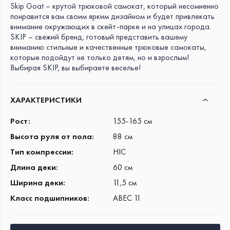
ДИАМЕТР КОЛЁС
Skip Goat – крутой трюковой самокат, который несомненно
вилка этого самоката
понравится вам своим ярким дизайном и будет привлекать
110 мм
обеспечивает баланс веса и
внимание окружающих в скейт-парке и на улицах города.
выносливости, позволяя
КЛАСС ПОДШИПНИКОВ
SKIP – свежий бренд, готовый представить вашему
использовать её для
вниманию стильные и качественные трюковые самокаты,
ABEC 11
экстремальных нагрузок.
которые подойдут не только детям, но и взрослым!
Выбирая SKIP, вы выбираете веселье!
ВЕС САМОКАТА
3,6 кг
Вилка смещена вперёд
относительно штока на 10 мм,
ХАРАКТЕРИСТИКИ
что расширяет базу у этого
самоката, добавляя
Рост
:
155-165 см
стабильности и снижая износ
Высота руля от пола
:
88 см
перьев. Положительный оффсет
облегчает выполнение таких
Тип компрессии
:
HIC
трюков как, например,
футджем
.
Длина деки
:
60 см
Отрицательный оффсет можно
получить, развернув вилку на
Ширина деки
:
11,5 см
180°.
Класс подшипников
:
ABEC 11
Гибкий ножной тормоз на