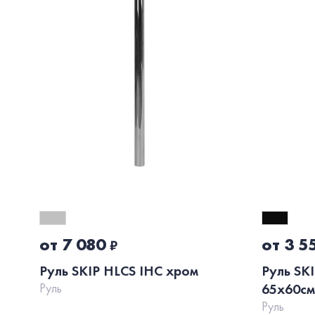
от 7 080
от 3 5
₽
Руль SKIP HLCS IHC хром
Руль SK
Руль
65x60см
Руль