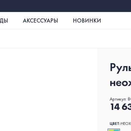
РДЫ
АКСЕССУАРЫ
НОВИНКИ
Руль
ДЕКА SKIP BLADE
FOAM
ВИЛК
нео
Артикул:
8
14 6
ЦВЕТ:
НЕО