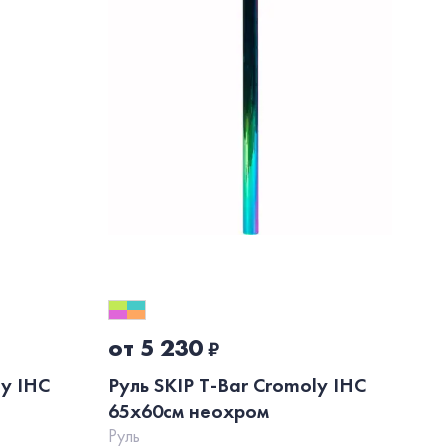
от 5 230
о
₽
ly IHC
Руль SKIP T-Bar Cromoly IHC
Ру
65x60см неохром
68
Руль
Рул