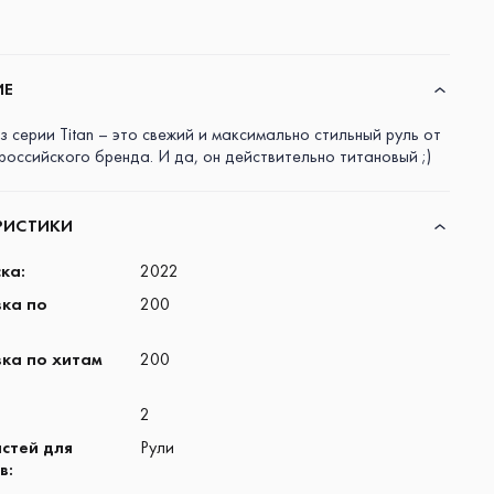
ИЕ
из серии Titan – это свежий и максимально стильный руль от
оссийского бренда. И да, он действительно титановый ;)
РИСТИКИ
ска
:
2022
ка по
200
ка по хитам
200
2
астей для
Рули
в
: