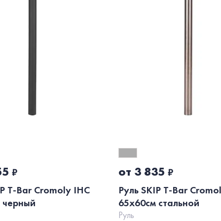
55
от 3 835
₽
₽
IP T-Bar Cromoly IHC
Руль SKIP T-Bar Cromo
 черный
65x60см стальной
Руль