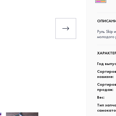
ОПИСАН
Руль Skip 
молодого р
ХАРАКТЕ
Год выпу
Сортиров
новизне
:
Сортиров
продаж
:
Вес
:
Тип запч
самокато