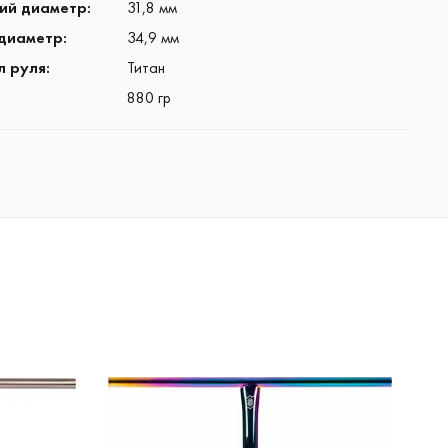
ий диаметр
:
31,8 мм
диаметр
:
34,9 мм
л руля
:
Титан
880 гр