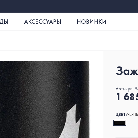
РДЫ
АКСЕССУАРЫ
НОВИНКИ
Заж
ДЕКА SKIP BLADE
FOAM
ВИЛК
Артикул:
9
1 68
ЦВЕТ:
ЧЕРН