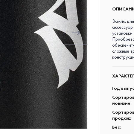
ОПИСАН
Зажим для
аксессуар
установки
Приобрета
обеспечит
сложные т
конструкци
ХАРАКТЕ
Год выпу
Сортиров
новизне
:
Сортиров
продаж
:
Вес
: