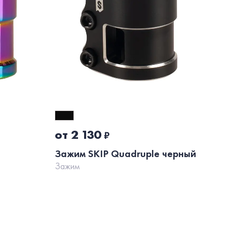
от 2 130
о
₽
Зажим SKIP Quadruple черный
За
Зажим
че
За