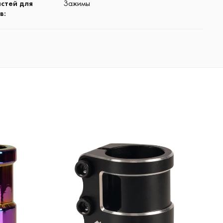
астей для
Зажимы
в
: