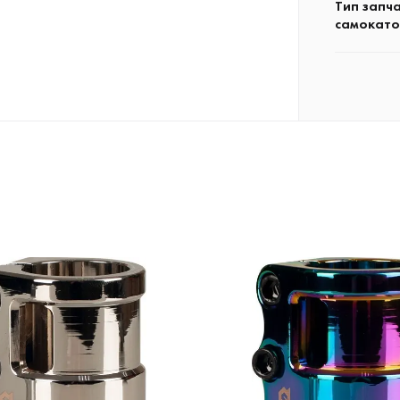
Тип запч
самокато