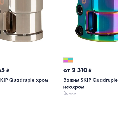
65
от 2 310
₽
₽
KIP Quadruple хром
Зажим SKIP Quadruple
неохром
Зажим