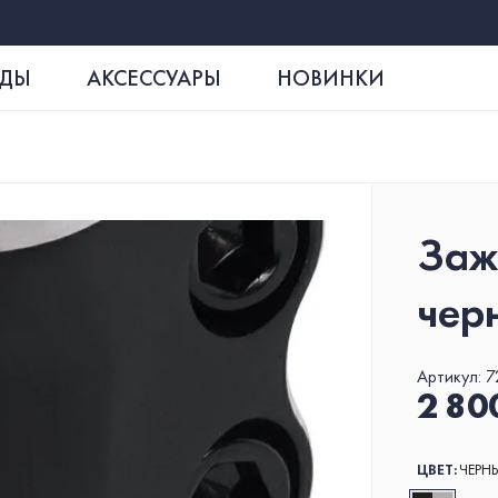
РДЫ
АКСЕССУАРЫ
НОВИНКИ
Заж
ДЕКА SKIP BLADE
FOAM
ВИЛК
чер
Артикул:
7
2 80
ЦВЕТ:
ЧЕРН