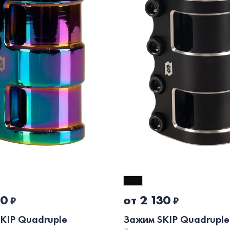
10
от 2 130
₽
₽
KIP Quadruple
Зажим SKIP Quadruple