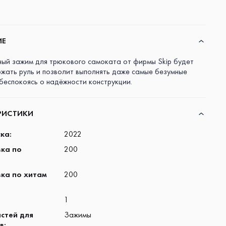
ИЕ
ный зажим для трюкового самоката от фирмы Skip будет
ржать руль и позволит выполнять даже самые безумные
 беспокоясь о надёжности конструкции.
РИСТИКИ
ска
:
2022
ка по
200
ка по хитам
200
1
астей для
Зажимы
в
: