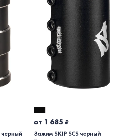
от 1 685
о
₽
 черный
Зажим SKIP SCS черный
За