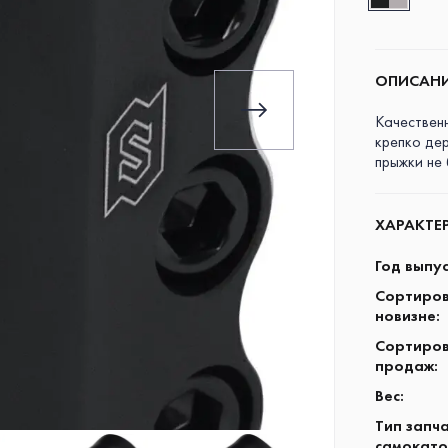
ОПИСАН
Качествен
крепко де
прыжки не
ХАРАКТЕ
Год выпу
Сортиров
новизне
:
Сортиров
продаж
:
Вес
:
Тип запч
самокато