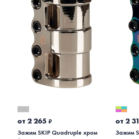
от 2 265
от 2 3
₽
Зажим SKIP Quadruple хром
Зажим S