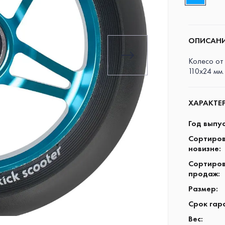
ОПИСАН
Колесо от
110x24 мм.
ХАРАКТЕ
Год выпу
Сортиров
новизне
:
Сортиров
продаж
:
Размер
:
Срок гар
Вес
: