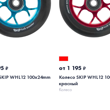
95
от 1 195
₽
₽
SKIP WHL12 100x24mm
Колесо SKIP WHL12 1
красный
Колесо