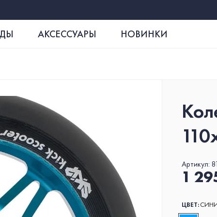
РДЫ
АКСЕССУАРЫ
НОВИНКИ
Кол
ДЕКА SKIP BLADE
FOAM
ВИЛК
110
Артикул:
8
1 29
ЦВЕТ:
СИН