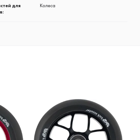
астей для
Колеса
в
: