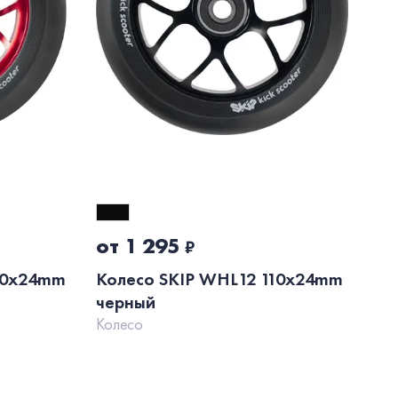
от 1 295
о
₽
00x24mm
Колесо SKIP WHL12 110x24mm
Ко
черный
си
Колесо
Ко