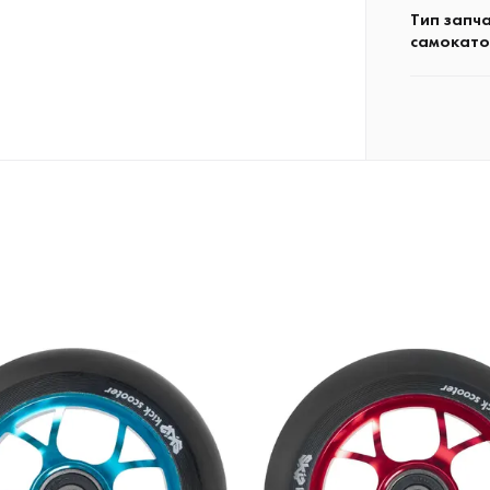
Тип запч
самокато