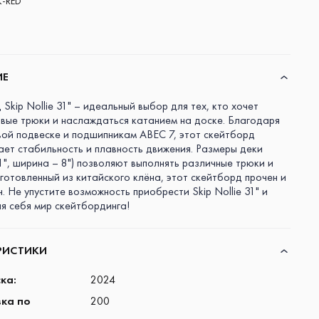
K-RED
ИЕ
Skip Nollie 31" – идеальный выбор для тех, кто хочет
овые трюки и наслаждаться катанием на доске. Благодаря
ой подвеске и подшипникам ABEC 7, этот скейтборд
ает стабильность и плавность движения. Размеры деки
1", ширина – 8") позволяют выполнять различные трюки и
готовленный из китайского клёна, этот скейтборд прочен и
. Не упустите возможность приобрести Skip Nollie 31" и
ля себя мир скейтбординга!
РИСТИКИ
ска
:
2024
ка по
200