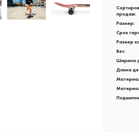
Сортиров
продаж
:
Размер
:
Срок гар
Размер к
Вес
:
Ширина 
Длина де
Материа
Материал
Подшипн