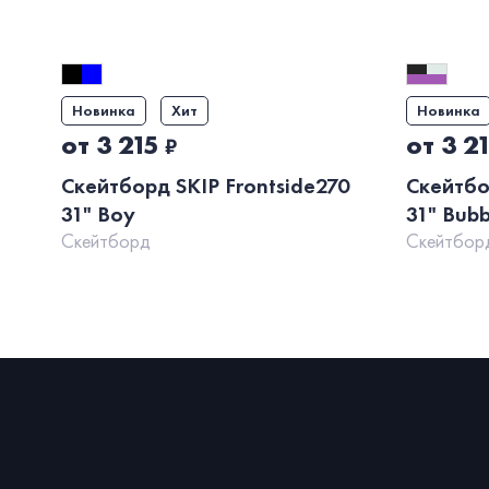
Новинка
Хит
Новинка
от 3 215
от 3 2
₽
Скейтборд SKIP Frontside270
Скейтбо
31" Boy
31" Bubb
Скейтборд
Скейтбор