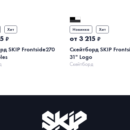
Хит
Новинка
Хит
15
от 3 215
₽
₽
рд SKIP Frontside270
Скейтборд SKIP Fronts
les
31" Logo
д
Скейтборд