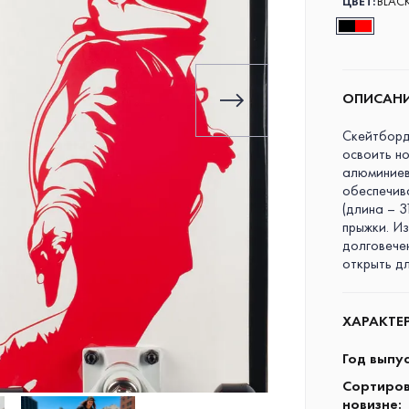
ЦВЕТ:
BLAC
ОПИСАН
Скейтборд 
освоить н
алюминиев
обеспечив
(длина – 3
прыжки. Из
долговечен
открыть д
ХАРАКТЕ
Год выпу
Сортиров
новизне
: